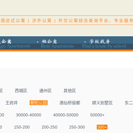
酒店式公寓 | 涉外公寓 | 外交公寓综合查询平台，专业服
区
西城区
通州区
其他区
王府井
朝阳公园
酒仙桥丽都
顺义别墅区
东二
00
30000-40000
40000-50000
50000+
0
150-200
200-250
250-300
300+