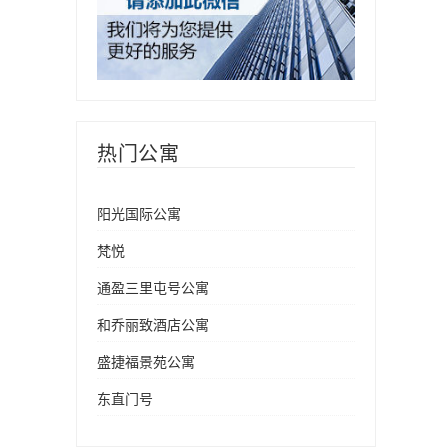
热门公寓
阳光国际公寓
梵悦
通盈三里屯号公寓
和乔丽致酒店公寓
盛捷福景苑公寓
东直门号