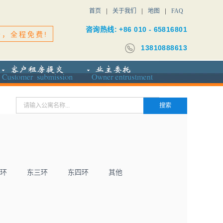
首页
关于我们
地图
FAQ
咨询热线: +86 010 - 65816801
务，全程免费!
13810888613
环
东三环
东四环
其他