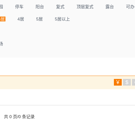
园
停车
阳台
复式
顶层复式
露台
可办
3居
4居
5居
5居以上
场
￥
$
共 0 页/0 条记录