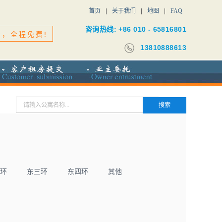
首页
关于我们
地图
FAQ
咨询热线: +86 010 - 65816801
务，全程免费!
13810888613
环
东三环
东四环
其他