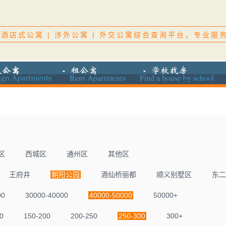
酒店式公寓 | 涉外公寓 | 外交公寓综合查询平台，专业服
区
西城区
通州区
其他区
王府井
朝阳公园
酒仙桥丽都
顺义别墅区
东二
00
30000-40000
40000-50000
50000+
0
150-200
200-250
250-300
300+