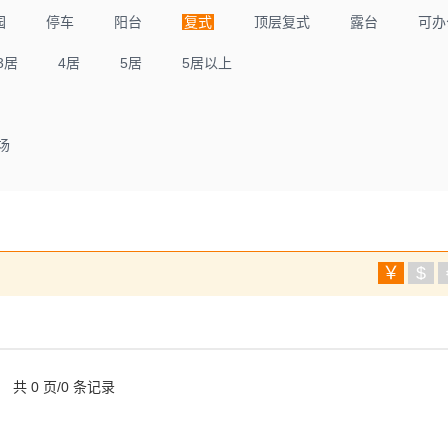
园
停车
阳台
复式
顶层复式
露台
可办
3居
4居
5居
5居以上
场
￥
$
共 0 页/0 条记录