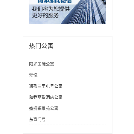
热门公寓
阳光国际公寓
梵悦
通盈三里屯号公寓
和乔丽致酒店公寓
盛捷福景苑公寓
东直门号