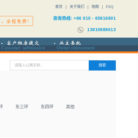
首页
关于我们
地图
FAQ
咨询热线: +86 010 - 65816801
务，全程免费!
13810888613
环
东三环
东四环
其他