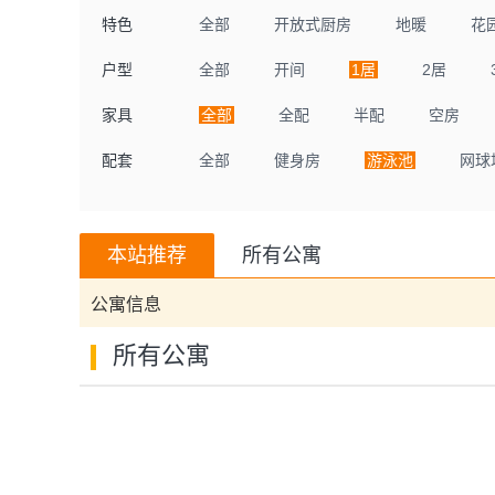
特色
全部
开放式厨房
地暖
花
户型
全部
开间
1居
2居
家具
全部
全配
半配
空房
配套
全部
健身房
游泳池
网球
本站推荐
所有公寓
公寓信息
所有公寓