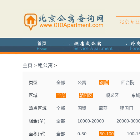
北京专业
主页
>
租公寓
>
类型
全部
公寓
别墅
四合院
区域
全部
朝阳区
顺义区
东城
热点区域
全部
国贸
燕莎
建国门
租金(￥)
全部
10000-20000
20000-300
面积(㎡)
全部
0-50
50-100
100-1