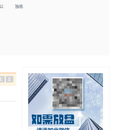
公
独栋
€
￡