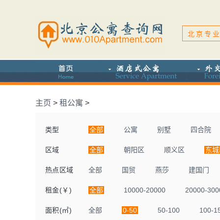
北京专业
主页
>
租公寓
>
类型
全部
公寓
别墅
四合院
区域
全部
朝阳区
顺义区
东城
热点区域
全部
国贸
燕莎
建国门
租金(￥)
全部
10000-20000
20000-300
面积(㎡)
全部
0-50
50-100
100-1