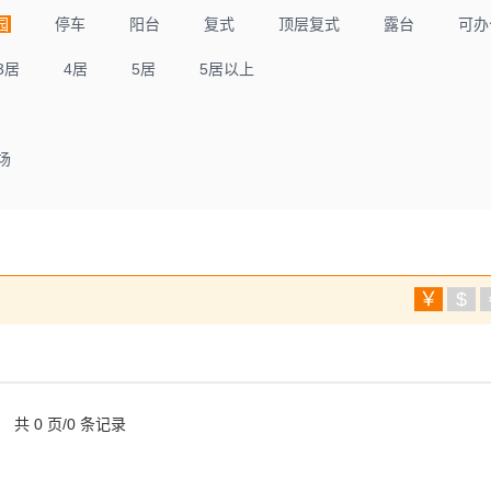
园
停车
阳台
复式
顶层复式
露台
可办
3居
4居
5居
5居以上
场
￥
$
共 0 页/0 条记录