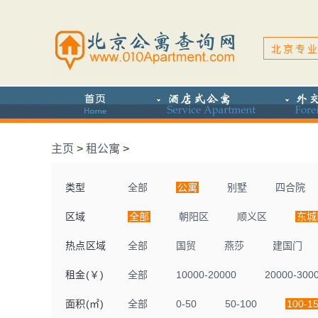
北京专业
主页
>
租公寓
>
类型
全部
公寓
别墅
四合院
区域
全部
朝阳区
顺义区
东城
热点区域
全部
国贸
燕莎
建国门
租金(￥)
全部
10000-20000
20000-300
面积(㎡)
全部
0-50
50-100
100-1