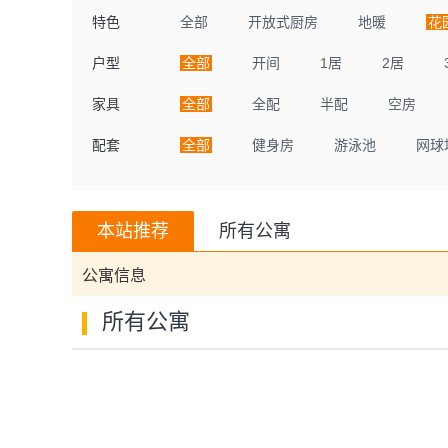
特色
全部
开放式厨房
地暖
花
户型
全部
开间
1居
2居
家具
全部
全配
半配
空房
配套
全部
健身房
游泳池
网球
本站推荐
所有公寓
公寓信息
所有公寓