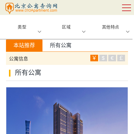
类型
区域
其他特点
本站推荐
所有公寓
￥
$
€
￡
公寓信息
所有公寓