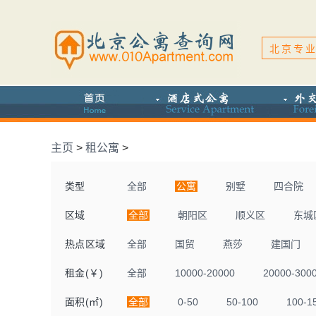
北京专业
主页
>
租公寓
>
类型
全部
公寓
别墅
四合院
区域
全部
朝阳区
顺义区
东城
热点区域
全部
国贸
燕莎
建国门
租金(￥)
全部
10000-20000
20000-300
面积(㎡)
全部
0-50
50-100
100-1