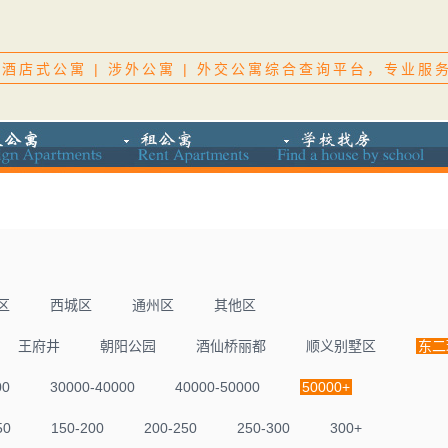
酒店式公寓 | 涉外公寓 | 外交公寓综合查询平台，专业服
区
西城区
通州区
其他区
王府井
朝阳公园
酒仙桥丽都
顺义别墅区
东二
00
30000-40000
40000-50000
50000+
50
150-200
200-250
250-300
300+