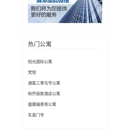
热门公寓
阳光国际公寓
梵悦
通盈三里屯号公寓
和乔丽致酒店公寓
盛捷福景苑公寓
东直门号