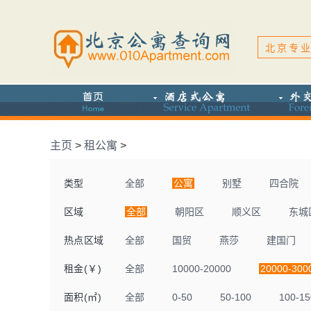
北京专业
主页
>
租公寓
>
类型
全部
公寓
别墅
四合院
区域
全部
朝阳区
顺义区
东城
热点区域
全部
国贸
燕莎
建国门
租金(￥)
全部
10000-20000
20000-300
面积(㎡)
全部
0-50
50-100
100-15