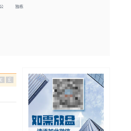
公
独栋
€
￡