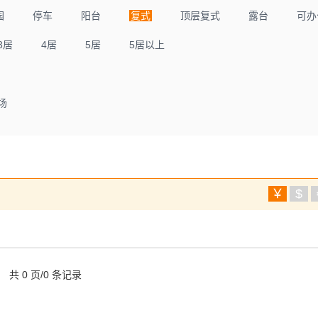
园
停车
阳台
复式
顶层复式
露台
可办
3居
4居
5居
5居以上
场
￥
$
共 0 页/0 条记录