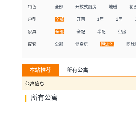
特色
全部
开放式厨房
地暖
花
户型
全部
开间
1居
2居
家具
全部
全配
半配
空房
配套
全部
健身房
游泳池
网球
本站推荐
所有公寓
公寓信息
所有公寓