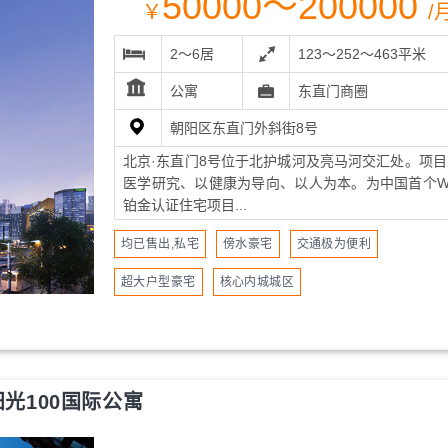
50000～200000
￥
/
2～6居
123～252～463平米
公寓
东直门商圈
朝阳区东直门外斜街8号
北京·东直门8号位于北护城河及亮马河交汇处。项目
医学研究、以健康为导向、以人为本。为中国首个WE
铂金认证住宅项目...
均已售出,私宅
傍水豪宅
交通极为便利
超大户型豪宅
核心内城城区
阳光100国际公寓