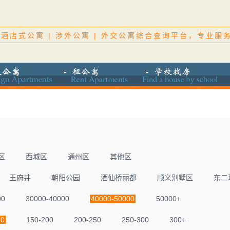
酒店式公寓 | 涉外公寓 | 外交公寓综合查询平台，专业服
区
西城区
通州区
其他区
王府井
朝阳公园
酒仙桥丽都
顺义别墅区
东二
00
30000-40000
40000-50000
50000+
50
150-200
200-250
250-300
300+