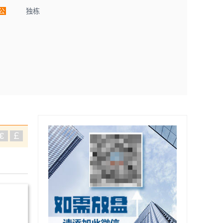
公
独栋
€
￡