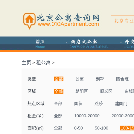
北京专业
主页
>
租公寓
>
类型
全部
公寓
别墅
四合院
区域
全部
朝阳区
顺义区
东城
热点区域
全部
国贸
燕莎
建国门
租金(￥)
全部
10000-20000
20000-300
面积(㎡)
全部
0-50
50-100
100-1