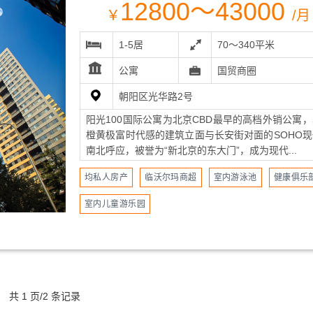
12800～43000
￥
/月
1-5居
70～340平米
公寓
国贸商圈
朝阳区光华路2号
阳光100国际公寓为北京CBD最早的高档外销公寓
橙黄极富时代感的建筑立面与长安街对面的SOHO现
南北呼应，被誉为“新北京的东大门”，成为现代...
均私人房产
临沃尔玛商超
室内游泳池
健康俱乐
室内儿童游乐园
共 1 页/2 条记录