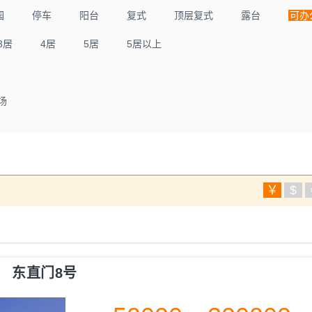
园
停车
阳台
复式
顶层复式
露台
可办
3居
4居
5居
5居以上
场
￥
$
东直门8号