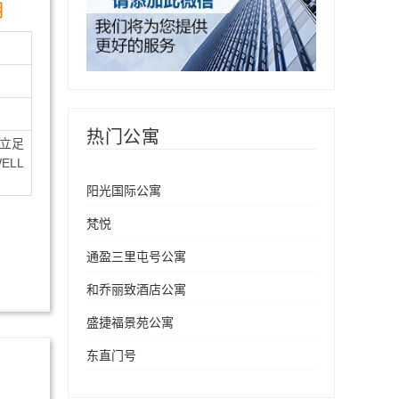
月
热门公寓
立足
LL
阳光国际公寓
梵悦
通盈三里屯号公寓
和乔丽致酒店公寓
盛捷福景苑公寓
东直门号