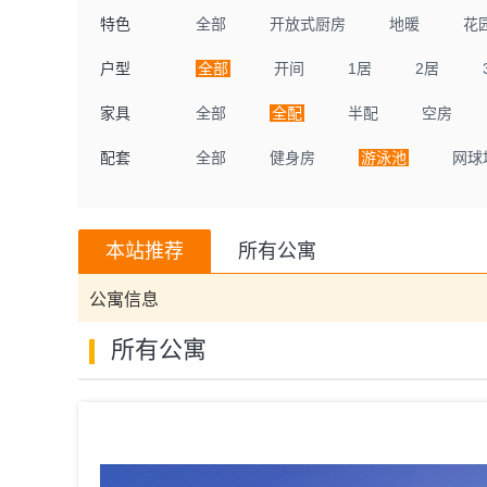
特色
全部
开放式厨房
地暖
花
户型
全部
开间
1居
2居
家具
全部
全配
半配
空房
配套
全部
健身房
游泳池
网球
本站推荐
所有公寓
公寓信息
所有公寓