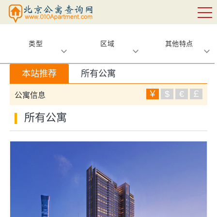
类型
区域
其他特点
本站推荐
所有公寓
￥
$
€
￡
公寓信息
所有公寓