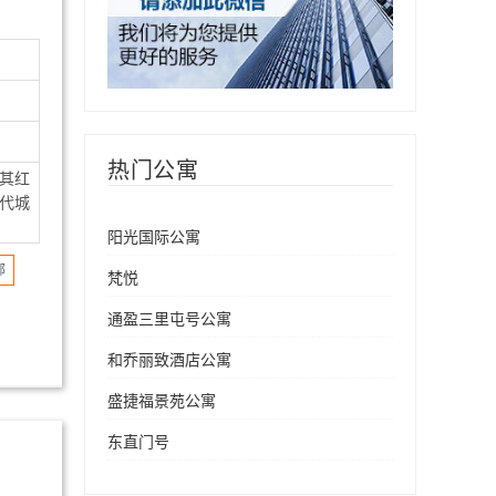
热门公寓
，其红
代城
阳光国际公寓
部
梵悦
通盈三里屯号公寓
和乔丽致酒店公寓
盛捷福景苑公寓
东直门号