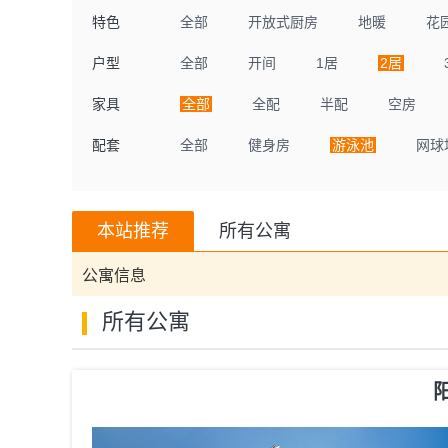
特色
全部
开放式厨房
地暖
花
户型
全部
开间
1居
2居
家具
全部
全配
半配
空房
配套
全部
健身房
游泳池
网球
本站推荐
所有公寓
公寓信息
所有公寓