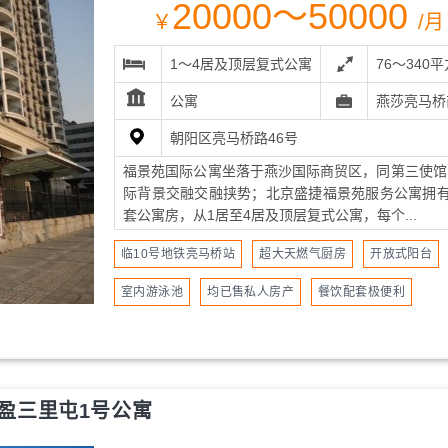
20000～50000
￥
/月
1～4居及顶层复式公寓
76～340
公寓
燕莎亮马桥
朝阳区亮马桥路46号
福景苑国际公寓坐落于燕沙国际商贸区，同第三使馆
际背景交融交融挟势；北京盛捷福景苑服务公寓拥有2
套公寓房，从1居至4居及顶层复式公寓，每个...
临10号地铁亮马桥站
超大天燃气厨房
开放式阳台
室内游泳池
均已售私人房产
餐饮配套极便利
盈三里屯1号公寓