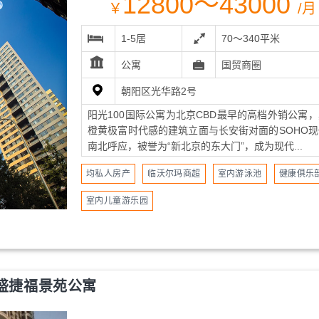
12800～43000
￥
/月
1-5居
70～340平米
公寓
国贸商圈
朝阳区光华路2号
阳光100国际公寓为北京CBD最早的高档外销公寓
橙黄极富时代感的建筑立面与长安街对面的SOHO现
南北呼应，被誉为“新北京的东大门”，成为现代...
均私人房产
临沃尔玛商超
室内游泳池
健康俱乐
室内儿童游乐园
盛捷福景苑公寓