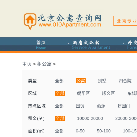
北京专业
主页
>
租公寓
>
类型
全部
公寓
别墅
四合院
区域
全部
朝阳区
顺义区
东城
热点区域
全部
国贸
燕莎
建国门
租金(￥)
全部
10000-20000
20000-300
面积(㎡)
全部
0-50
50-100
100-15