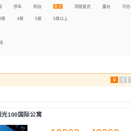
园
停车
阳台
复式
顶层复式
露台
可办
3居
4居
5居
5居以上
场
￥
$
阳光100国际公寓