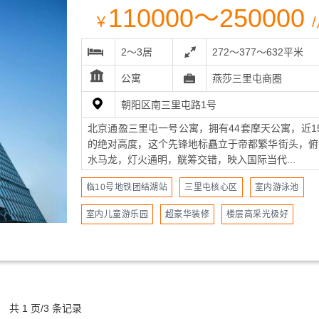
110000～250000
￥
2～3居
272～377～632平米
公寓
燕莎三里屯商圈
朝阳区南三里屯路1号
北京通盈三里屯一号公寓，拥有44套摩天公寓，近1
的绝对高度，这个先锋地标矗立于帝都繁华街头，俯
水马龙，灯火通明，觥筹交错，映入国际当代...
临10号地铁团结湖站
三里屯核心区
室内游泳池
室内儿童游乐园
超豪华装修
楼层高采光极好
共 1 页/3 条记录