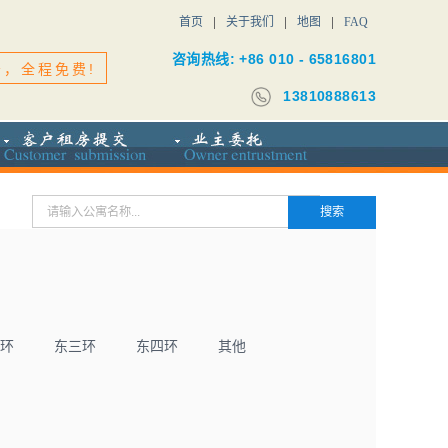
首页
关于我们
地图
FAQ
咨询热线: +86 010 - 65816801
务，全程免费!
13810888613
环
东三环
东四环
其他