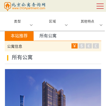
类型
区域
其他特点
本站推荐
所有公寓
￥
$
€
￡
公寓信息
所有公寓