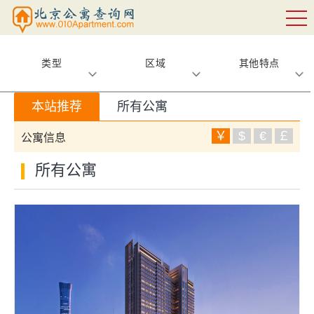
类型
区域
其他特点
本站推荐
所有公寓
￥
$
€
￡
公寓信息
所有公寓