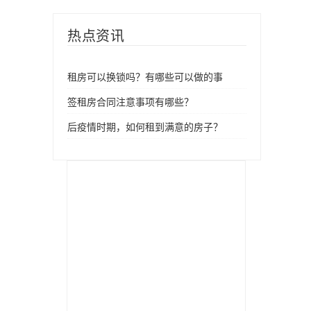
热点资讯
租房可以换锁吗？有哪些可以做的事
签租房合同注意事项有哪些？
后疫情时期，如何租到满意的房子？