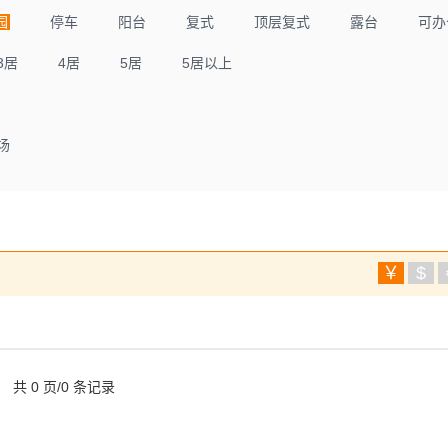
园
停车
阳台
复式
顶层复式
露台
可办
3居
4居
5居
5居以上
场
￥
$
共 0 页/0 条记录