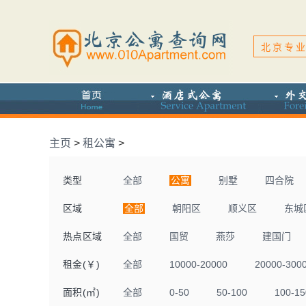
北京专业
主页
>
租公寓
>
类型
全部
公寓
别墅
四合院
区域
全部
朝阳区
顺义区
东城
热点区域
全部
国贸
燕莎
建国门
租金(￥)
全部
10000-20000
20000-300
面积(㎡)
全部
0-50
50-100
100-15