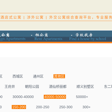
酒店式公寓 | 涉外公寓 | 外交公寓综合查询平台，专业服
区
西城区
通州区
其他区
王府井
朝阳公园
酒仙桥丽都
顺义别墅区
东二
00
30000-40000
40000-50000
50000+
0
150-200
200-250
250-300
300+