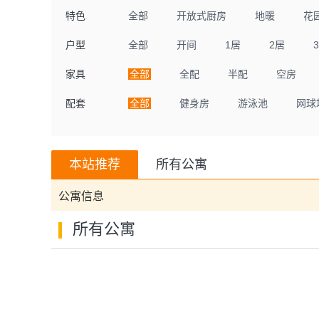
特色
全部
开放式厨房
地暖
花
户型
全部
开间
1居
2居
家具
全部
全配
半配
空房
配套
全部
健身房
游泳池
网球
本站推荐
所有公寓
公寓信息
所有公寓