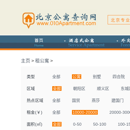
北京专业
主页
>
租公寓
>
类型
全部
公寓
别墅
四合院
区域
全部
朝阳区
顺义区
东城
热点区域
全部
国贸
燕莎
建国门
租金(￥)
全部
10000-20000
20000-300
面积(㎡)
全部
0-50
50-100
100-1