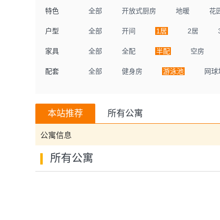
特色
全部
开放式厨房
地暖
花
户型
全部
开间
1居
2居
家具
全部
全配
半配
空房
配套
全部
健身房
游泳池
网球
本站推荐
所有公寓
公寓信息
所有公寓