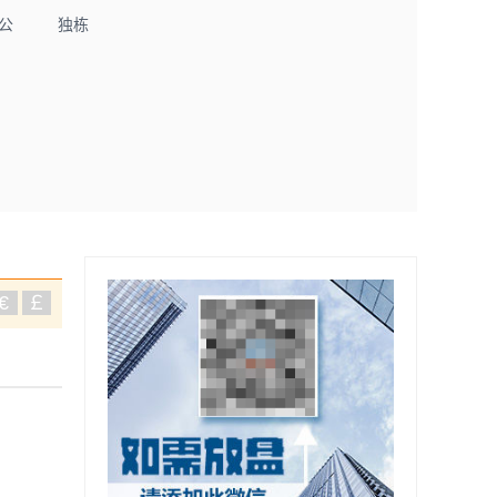
公
独栋
€
￡