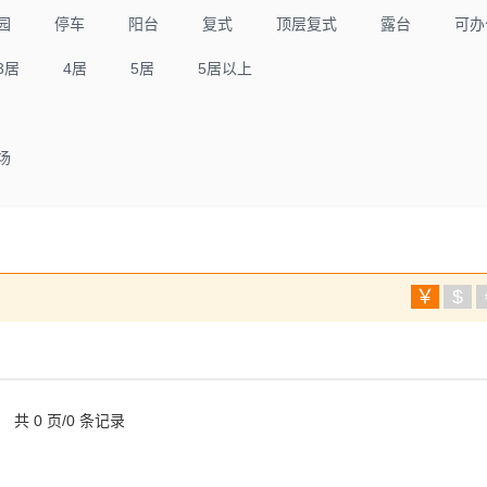
园
停车
阳台
复式
顶层复式
露台
可办
3居
4居
5居
5居以上
场
￥
$
共 0 页/0 条记录