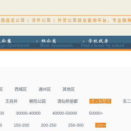
酒店式公寓 | 涉外公寓 | 外交公寓综合查询平台，专业服
区
西城区
通州区
其他区
王府井
朝阳公园
酒仙桥丽都
顺义别墅区
东二
00
30000-40000
40000-50000
50000+
0
150-200
200-250
250-300
300+