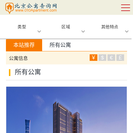
类型
区域
其他特点
本站推荐
所有公寓
￥
$
€
￡
公寓信息
所有公寓