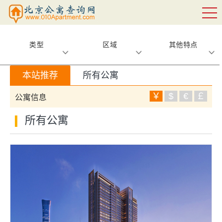
类型
区域
其他特点
本站推荐
所有公寓
￥
$
€
￡
公寓信息
所有公寓