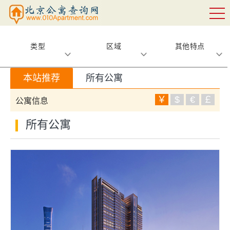
类型
区域
其他特点
本站推荐
所有公寓
￥
$
€
￡
公寓信息
所有公寓