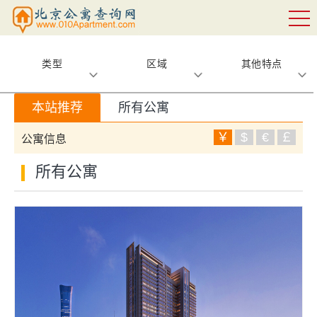
类型
区域
其他特点
本站推荐
所有公寓
￥
$
€
￡
公寓信息
所有公寓