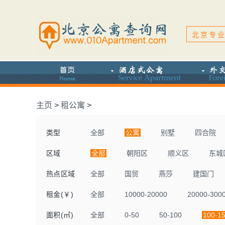
北京专业
主页
>
租公寓
>
类型
全部
公寓
别墅
四合院
区域
全部
朝阳区
顺义区
东城
热点区域
全部
国贸
燕莎
建国门
租金(￥)
全部
10000-20000
20000-300
面积(㎡)
全部
0-50
50-100
100-1