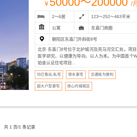
50000～200000
￥
/
2～6居
123～252～463平米
公寓
东直门商圈
朝阳区东直门外斜街8号
北京·东直门8号位于北护城河及亮马河交汇处。项目
医学研究、以健康为导向、以人为本。为中国首个WE
铂金认证住宅项目...
均已售出,私宅
傍水豪宅
交通极为便利
超大户型豪宅
核心内城城区
共 1 页/1 条记录