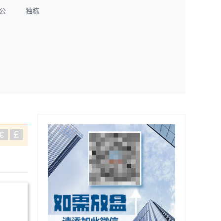
公
独栋
€
￡