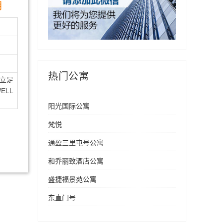
月
热门公寓
立足
LL
阳光国际公寓
梵悦
通盈三里屯号公寓
和乔丽致酒店公寓
盛捷福景苑公寓
东直门号