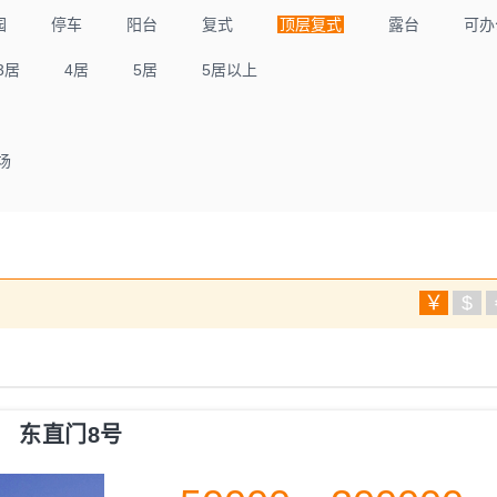
园
停车
阳台
复式
顶层复式
露台
可办
3居
4居
5居
5居以上
场
￥
$
东直门8号