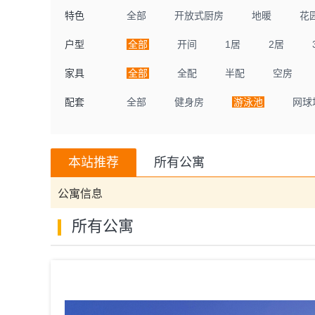
特色
全部
开放式厨房
地暖
花
户型
全部
开间
1居
2居
家具
全部
全配
半配
空房
配套
全部
健身房
游泳池
网球
本站推荐
所有公寓
公寓信息
所有公寓