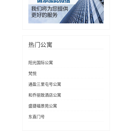
热门公寓
阳光国际公寓
梵悦
通盈三里屯号公寓
和乔丽致酒店公寓
盛捷福景苑公寓
东直门号