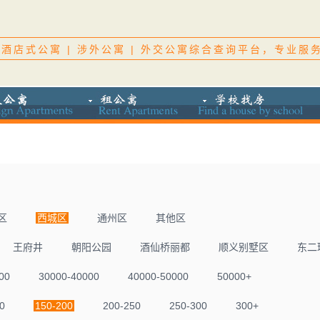
酒店式公寓 | 涉外公寓 | 外交公寓综合查询平台，专业服
区
西城区
通州区
其他区
王府井
朝阳公园
酒仙桥丽都
顺义别墅区
东二
00
30000-40000
40000-50000
50000+
0
150-200
200-250
250-300
300+