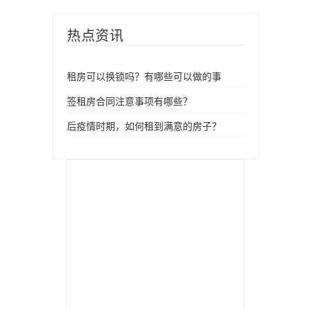
热点资讯
租房可以换锁吗？有哪些可以做的事
签租房合同注意事项有哪些？
后疫情时期，如何租到满意的房子？