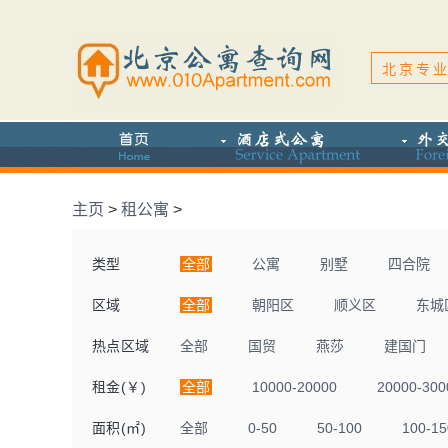
北京专业
主页
>
租公寓
>
类型
全部
公寓
别墅
四合院
区域
全部
朝阳区
顺义区
东城
热点区域
全部
国贸
燕莎
建国门
租金(￥)
全部
10000-20000
20000-300
面积(㎡)
全部
0-50
50-100
100-15