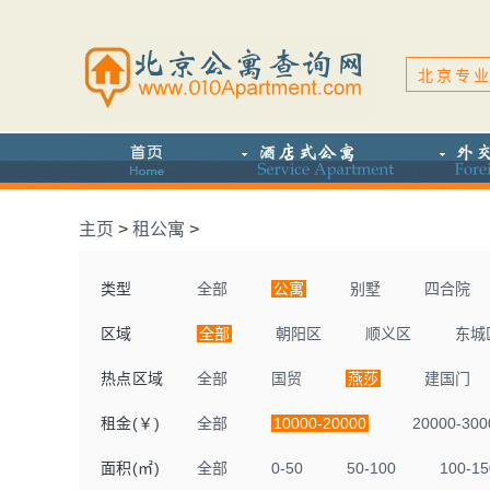
北京专业
主页
>
租公寓
>
类型
全部
公寓
别墅
四合院
区域
全部
朝阳区
顺义区
东城
热点区域
全部
国贸
燕莎
建国门
租金(￥)
全部
10000-20000
20000-300
面积(㎡)
全部
0-50
50-100
100-15