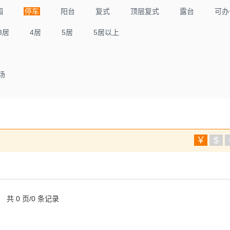
园
停车
阳台
复式
顶层复式
露台
可办
3居
4居
5居
5居以上
场
￥
$
共 0 页/0 条记录