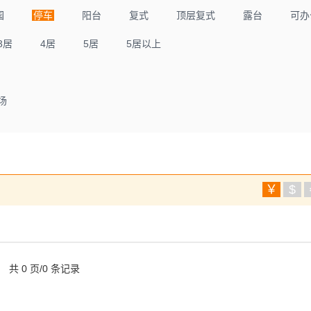
园
停车
阳台
复式
顶层复式
露台
可办
3居
4居
5居
5居以上
场
￥
$
共 0 页/0 条记录