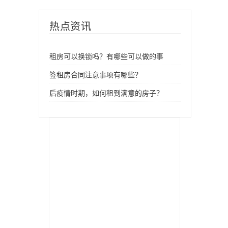
热点资讯
租房可以换锁吗？有哪些可以做的事
签租房合同注意事项有哪些？
后疫情时期，如何租到满意的房子？