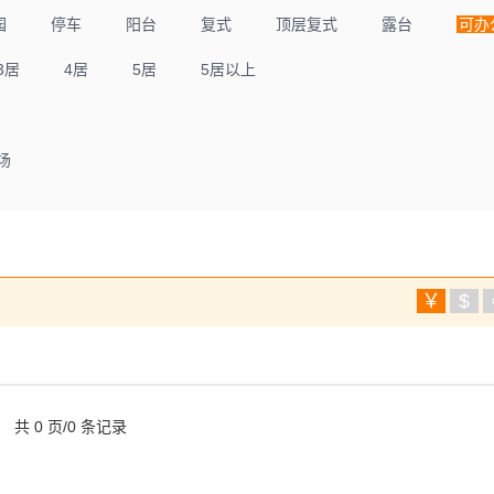
园
停车
阳台
复式
顶层复式
露台
可办
3居
4居
5居
5居以上
场
￥
$
共 0 页/0 条记录