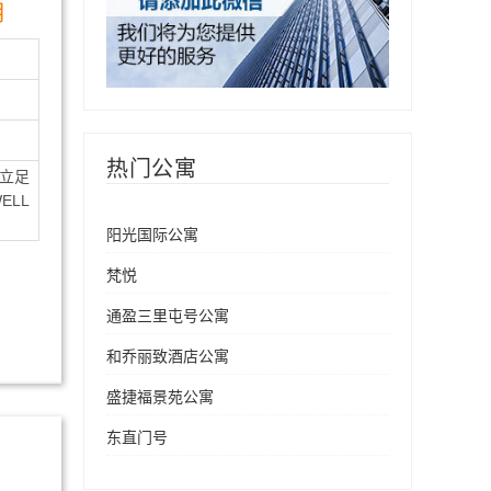
月
热门公寓
立足
LL
阳光国际公寓
梵悦
通盈三里屯号公寓
和乔丽致酒店公寓
盛捷福景苑公寓
东直门号