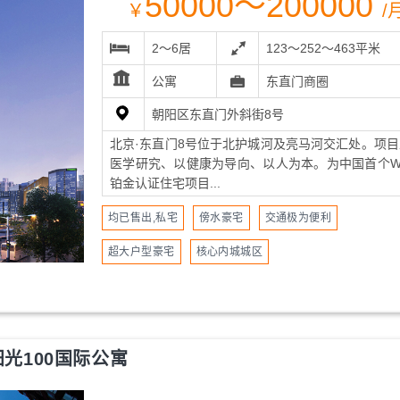
50000～200000
￥
/
2～6居
123～252～463平米
公寓
东直门商圈
朝阳区东直门外斜街8号
北京·东直门8号位于北护城河及亮马河交汇处。项目
医学研究、以健康为导向、以人为本。为中国首个WE
铂金认证住宅项目...
均已售出,私宅
傍水豪宅
交通极为便利
超大户型豪宅
核心内城城区
阳光100国际公寓