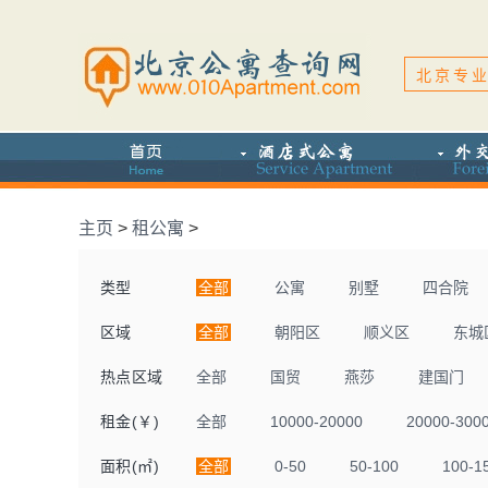
北京专业
主页
>
租公寓
>
类型
全部
公寓
别墅
四合院
区域
全部
朝阳区
顺义区
东城
热点区域
全部
国贸
燕莎
建国门
租金(￥)
全部
10000-20000
20000-300
面积(㎡)
全部
0-50
50-100
100-1