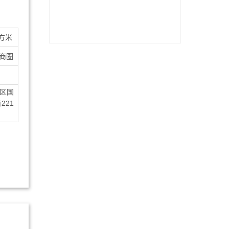
平方米
商圈
区国
21