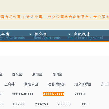
酒店式公寓 | 涉外公寓 | 外交公寓综合查询平台，专业服
区
西城区
通州区
其他区
王府井
朝阳公园
酒仙桥丽都
顺义别墅区
东二
00
30000-40000
40000-50000
50000+
50
150-200
200-250
250-300
300+