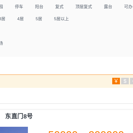
园
停车
阳台
复式
顶层复式
露台
可办
3居
4居
5居
5居以上
场
￥
$
东直门8号