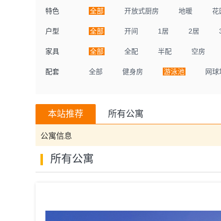
特色
全部
开放式厨房
地暖
花
户型
全部
开间
1居
2居
家具
全部
全配
半配
空房
配套
全部
健身房
游泳池
网球
本站推荐
所有公寓
公寓信息
所有公寓