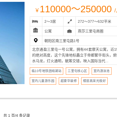
110000～250000
￥
2～3居
272～377～632平米
公寓
燕莎三里屯商圈
朝阳区南三里屯路1号
北京通盈三里屯一号公寓，拥有44套摩天公寓，近1
的绝对高度，这个先锋地标矗立于帝都繁华街头，俯
水马龙，灯火通明，觥筹交错，映入国际当代...
临10号地铁团结湖站
三里屯核心区
室内游泳池
室内儿童游乐园
超豪华装修
楼层高采光极好
共 1 页/4 条记录