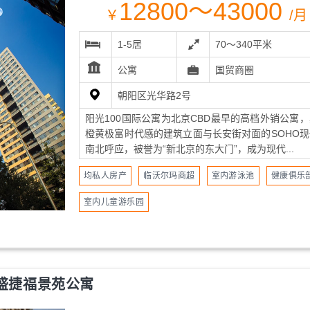
12800～43000
￥
/月
1-5居
70～340平米
公寓
国贸商圈
朝阳区光华路2号
阳光100国际公寓为北京CBD最早的高档外销公寓
橙黄极富时代感的建筑立面与长安街对面的SOHO现
南北呼应，被誉为“新北京的东大门”，成为现代...
均私人房产
临沃尔玛商超
室内游泳池
健康俱乐
室内儿童游乐园
盛捷福景苑公寓