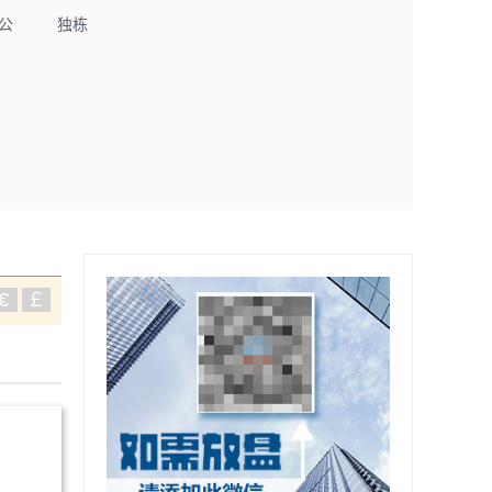
公
独栋
€
￡