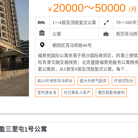
20000～50000
￥
/月
1～4居及顶层复式公寓
76～340
公寓
燕莎亮马桥
朝阳区亮马桥路46号
福景苑国际公寓坐落于燕沙国际商贸区，同第三使馆
际背景交融交融挟势；北京盛捷福景苑服务公寓拥有2
套公寓房，从1居至4居及顶层复式公寓，每个...
临10号地铁亮马桥站
超大天燃气厨房
开放式阳台
室内游泳池
均已售私人房产
餐饮配套极便利
盈三里屯1号公寓