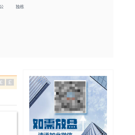
公
独栋
€
￡