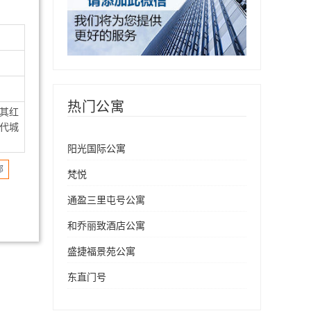
热门公寓
，其红
代城
阳光国际公寓
部
梵悦
通盈三里屯号公寓
和乔丽致酒店公寓
盛捷福景苑公寓
东直门号