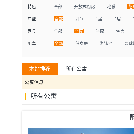
特色
全部
开放式厨房
地暖
花
户型
全部
开间
1居
2居
家具
全部
全配
半配
空房
配套
全部
健身房
游泳池
网球
本站推荐
所有公寓
公寓信息
所有公寓