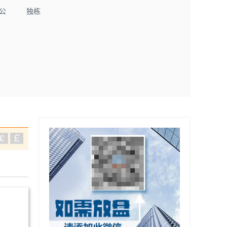
公
独栋
€
￡