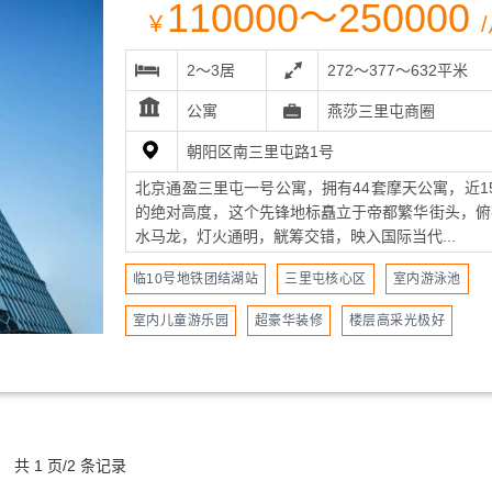
110000～250000
￥
2～3居
272～377～632平米
公寓
燕莎三里屯商圈
朝阳区南三里屯路1号
北京通盈三里屯一号公寓，拥有44套摩天公寓，近1
的绝对高度，这个先锋地标矗立于帝都繁华街头，俯
水马龙，灯火通明，觥筹交错，映入国际当代...
临10号地铁团结湖站
三里屯核心区
室内游泳池
室内儿童游乐园
超豪华装修
楼层高采光极好
共 1 页/2 条记录