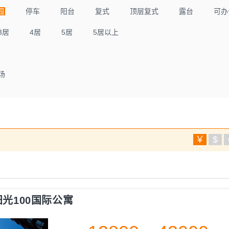
园
停车
阳台
复式
顶层复式
露台
可办
3居
4居
5居
5居以上
场
￥
$
阳光100国际公寓