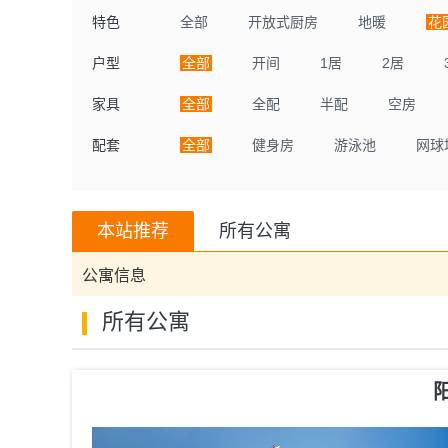
特色
全部
开放式厨房
地暖
花
户型
全部
开间
1居
2居
家具
全部
全配
半配
空房
配套
全部
健身房
游泳池
网球
本站推荐
所有公寓
公寓信息
所有公寓