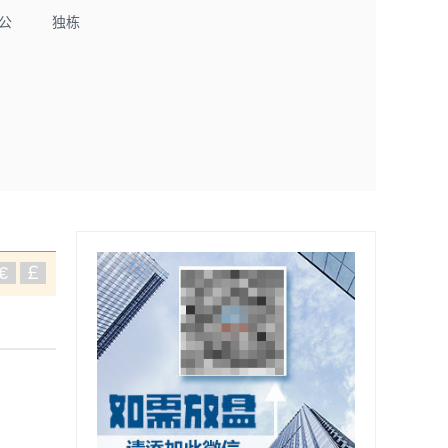
公
独栋
€
￡