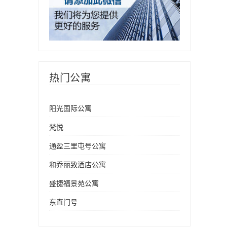
热门公寓
阳光国际公寓
梵悦
通盈三里屯号公寓
和乔丽致酒店公寓
盛捷福景苑公寓
东直门号