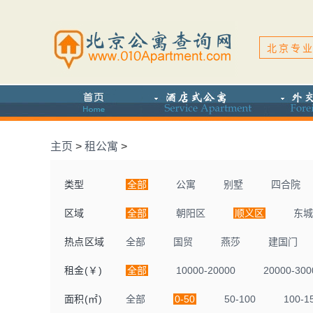
北京专业
主页
>
租公寓
>
类型
全部
公寓
别墅
四合院
区域
全部
朝阳区
顺义区
东城
热点区域
全部
国贸
燕莎
建国门
租金(￥)
全部
10000-20000
20000-300
面积(㎡)
全部
0-50
50-100
100-1