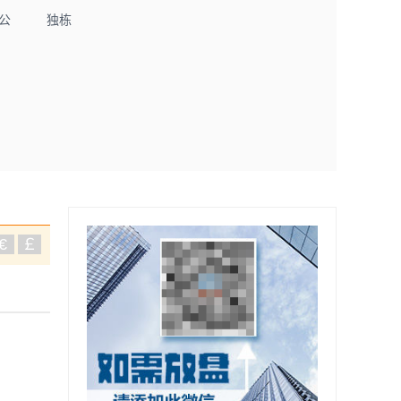
公
独栋
€
￡