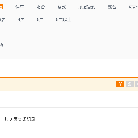
园
停车
阳台
复式
顶层复式
露台
可办
3居
4居
5居
5居以上
场
￥
$
共 0 页/0 条记录