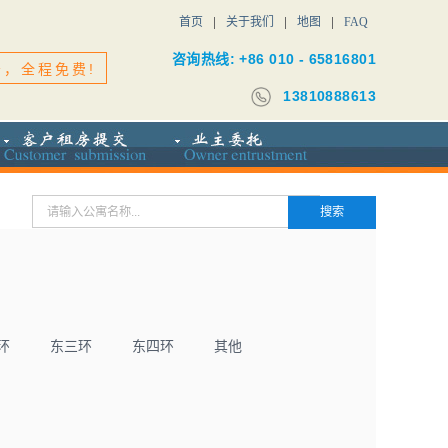
首页
关于我们
地图
FAQ
咨询热线: +86 010 - 65816801
务，全程免费!
13810888613
环
东三环
东四环
其他