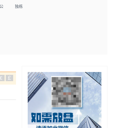
公
独栋
€
￡