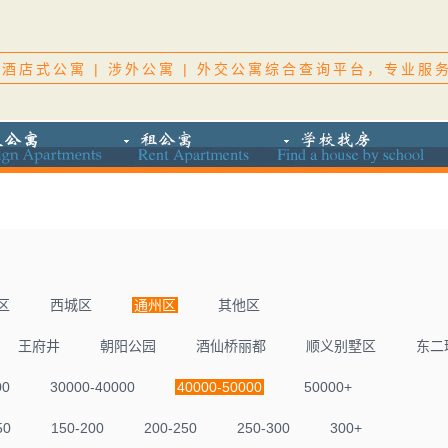
酒店式公寓 | 涉外公寓 | 外交公寓综合查询平台，专业服
区
西城区
通州区
其他区
王府井
朝阳公园
酒仙桥丽都
顺义别墅区
东二
00
30000-40000
40000-50000
50000+
50
150-200
200-250
250-300
300+