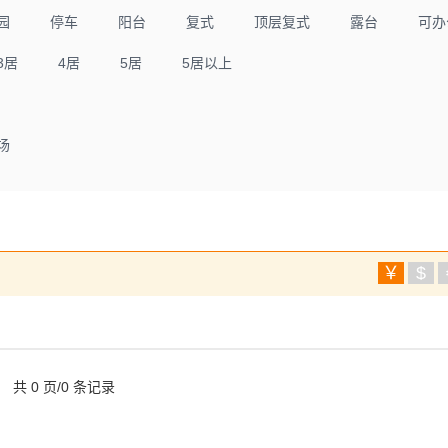
园
停车
阳台
复式
顶层复式
露台
可办
3居
4居
5居
5居以上
场
￥
$
共 0 页/0 条记录