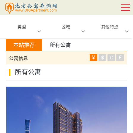
类型
区域
其他特点
本站推荐
所有公寓
￥
$
€
￡
公寓信息
所有公寓