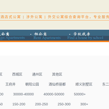
酒店式公寓 | 涉外公寓 | 外交公寓综合查询平台，专业服
区
西城区
通州区
其他区
王府井
朝阳公园
酒仙桥丽都
顺义别墅区
东二
00
30000-40000
40000-50000
50000+
50
150-200
200-250
250-300
300+