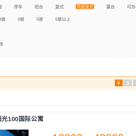
园
停车
阳台
复式
顶层复式
露台
可办
3居
4居
5居
5居以上
场
￥
$
阳光100国际公寓