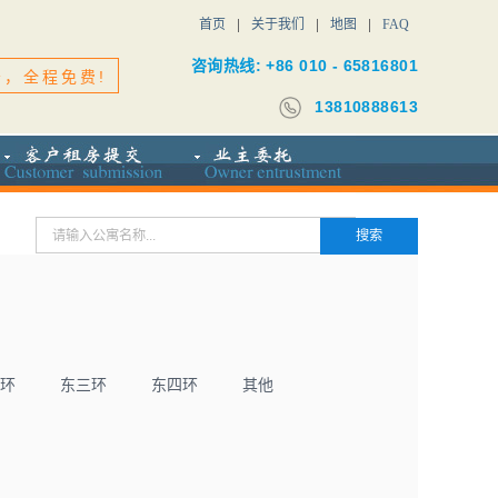
首页
关于我们
地图
FAQ
咨询热线: +86 010 - 65816801
务，全程免费!
13810888613
环
东三环
东四环
其他