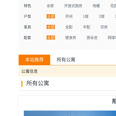
特色
全部
开放式厨房
地暖
花
户型
全部
开间
1居
2居
家具
全部
全配
半配
空房
配套
全部
健身房
游泳池
网球
本站推荐
所有公寓
公寓信息
所有公寓