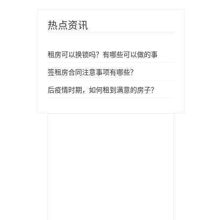
热点资讯
租房可以换锁吗？有哪些可以做的事
签租房合同注意事项有哪些？
后疫情时期，如何租到满意的房子？