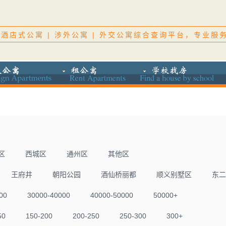
酒店式公寓 | 涉外公寓 | 外交公寓综合查询平台，专业服
区
西城区
通州区
其他区
王府井
朝阳公园
酒仙桥丽都
顺义别墅区
东二
00
30000-40000
40000-50000
50000+
50
150-200
200-250
250-300
300+